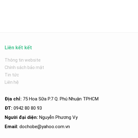
Liên kết kết
Thông tin website
Chính sách bảo mật
Tin tức
Liên hệ
Địa chỉ:
75 Hoa Sữa P.7 Q. Phú Nhuận TPHCM
ĐT:
0942 80 80 93
Người đại diện:
Nguyễn Phương Vy
Email:
dochobe
@yahoo.com.v
n