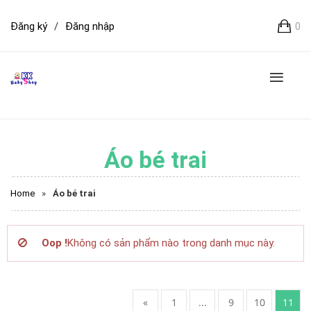
Đăng ký
/
Đăng nhập
0
Áo bé trai
Home
»
Áo bé trai
Oop !
Không có sản phẩm nào trong danh mục này.
«
1
...
9
10
11